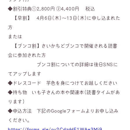
◆割引特典①2,800円 ②4,400円 税込
【早割】 4月6日(木)〜13日(木)に申し込まれた
方
または
【ブンコ割】さいかちどブンコで開催される読書
会に参加された方
ブンコ割についての詳細は後日SNSに
てアップします
◆ドレスコード 芋色を身につけてお越しください
◆持ち物 いも子さんの本や関連本(読書タイムがあ
ります)
◆申込方法 下記のGoogleフォームよりお申し込み
ください。
https://forms.gle/oy2CdzddE1WAe3Mi9